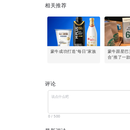
相关推荐
蒙牛成功打造“每日”家族
蒙牛跟星巴
合”推了一
评论
0 / 500