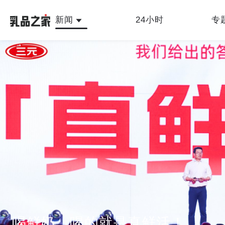
新闻
24小时
专
最新
人物故事
公司新闻
行业新闻
产品
乳品之家编辑中心
喝鲜奶，喝的就是真鲜活！