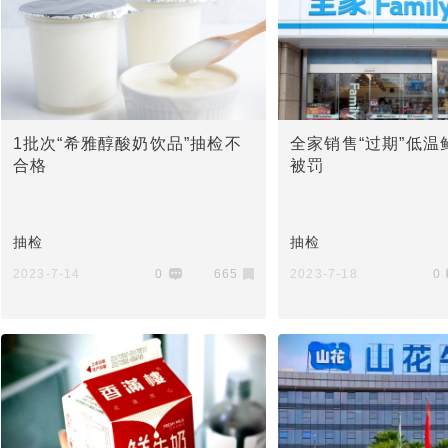
1批次“希雅醇酸奶饮品”抽检不
全家销售“过期”低温
合格
被罚
抽检
抽检
2023-7-14
0
665
2023-7-18
0