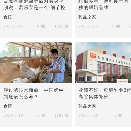
白敬亭溯源简醇后对着央视
徘徊多年，伊利终于有
频说：君乐宝是一个“细节控”
独的鲜奶品牌
食悟
乳品之家
2026-6-15
0
1820
2026-5-25
0
膜过滤技术面前，中国奶牛
业绩不好，燕塘乳业3
到底该怎么养？
高管集体降薪
食悟
乳品之家
2026-5-19
0
1188
2026-5-19
0