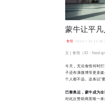
蒙牛让平凡人
食悟
2024-7-26 13:48:
文 | 食悟（ID：food-g
今天，无论食悟何时打
子还布满微博等更多媒
个人都不远。这条以“要
巴黎奥运，蒙牛成为全
对此次赞助商里唯一来