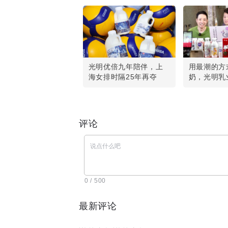
光明优倍九年陪伴，上
用最潮的方
海女排时隔25年再夺
奶，光明乳
冠！
评论
0 / 500
最新评论