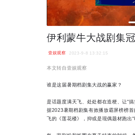
伊利蒙牛大战剧集
壹娱观察
2023-9-8 13:32:15
本文转自壹娱观察
谁是这届暑期档剧集大战的赢家？
是话题度满天飞、处处都在造梗、让“搞
据2023暑期档剧集有效播放霸屏榜榜
飞的《莲花楼》，抑或是现偶题材跑出“