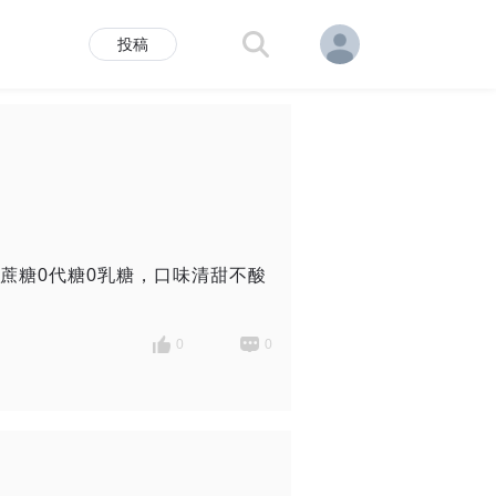
投稿
评
百科
蔗糖0代糖0乳糖，口味清甜不酸
0
0