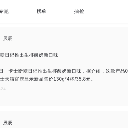
专题
榜单
抽检
业新闻
产品创新
营销创新
独家报告
测
辰辰
糖日记推出生椰酸奶新口味
0日，卡士断糖日记推出生椰酸奶新口味，据介绍，这款产品0
士天猫官旗显示新品售价130g*4杯/35.8元。
-24
辰辰