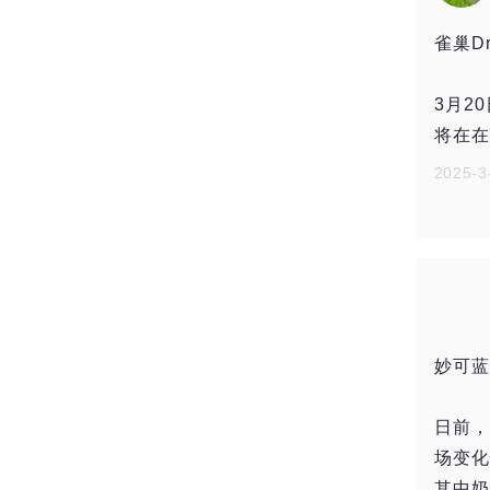
雀巢D
3月2
将在在
2025-3
妙可蓝
日前，
场变化
其中奶